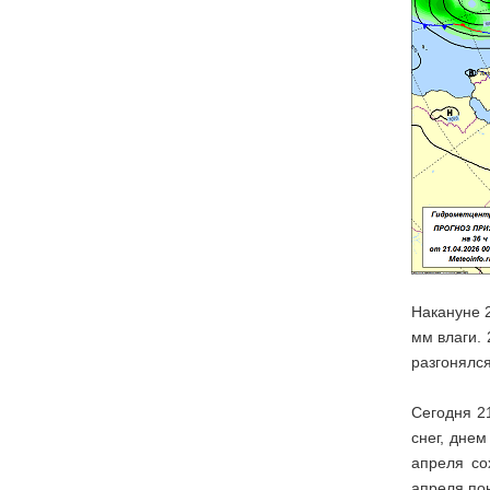
Накануне 
мм влаги.
разгонялся
Сегодня 21
снег, дне
апреля со
апреля по