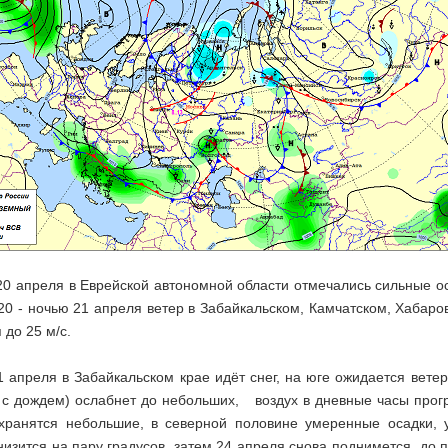
20 апреля в Еврейской автономной области отмечались сильные ос
 20 - ночью 21 апреля ветер в Забайкальском, Камчатском, Хабар
 до 25 м/с.
 апреля в Забайкальском крае идёт снег, на юге ожидается ветер 
м с дождем) ослабнет до небольших, воздух в дневные часы прог
хранятся небольшие, в северной половине умеренные осадки, у
низится на пару градусов, затем 24 апреля снова поднимется до 