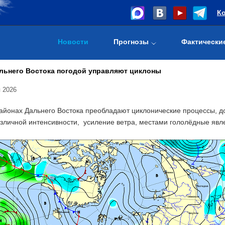
К
Новости
Прогнозы
Фактически
льнего Востока погодой управляют циклоны
 2026
айонах Дальнего Востока преобладают циклонические процессы, до
азличной интенсивности, усиление ветра, местами гололёдные яв