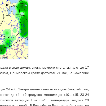
адки в виде дождя, снега, мокрого снега, выпало до 17
овском, Приморском краях достигал 21 м/с, на Сахалине
до 24 м/с. Завтра интенсивность осадков (мокрый снег,
реется до +4…+9 градусов, местами до +10…+15. 23-24
силится ветер до 15-20 м/с. Температура воздуха 23
прежних значений. В Республике Бурятия небольшие, на