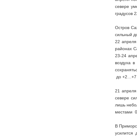
севере ум
градусов 2
Остров Са
сильный до
22 апреля
районах С
23-24 апр
воздуха в
сохранять
до +2…+7 
21 апреля
севере си
лишь небо
местами 0
В Приморс
усилится 