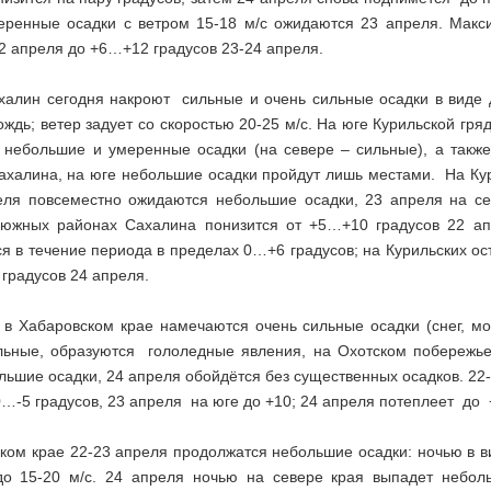
еренные осадки с ветром 15-18 м/с ожидаются 23 апреля. Мак
2 апреля до +6…+12 градусов 23-24 апреля.
халин сегодня накроют сильные и очень сильные осадки в виде д
ждь; ветер задует со скоростью 20-25 м/с. На юге Курильской гря
 небольшие и умеренные осадки (на севере – сильные), а также
ахалина, на юге небольшие осадки пройдут лишь местами. На Кур
еля повсеместно ожидаются небольшие осадки, 23 апреля на с
 южных районах Сахалина понизится от +5…+10 градусов 22 ап
ся в течение периода в пределах 0…+6 градусов; на Курильских о
градусов 24 апреля.
 в Хабаровском крае намечаются очень сильные осадки (снег, м
льные, образуются гололедные явления, на Охотском побережье 
льшие осадки, 24 апреля обойдётся без существенных осадков. 2
…-5 градусов, 23 апреля на юге до +10; 24 апреля потеплеет до 
ком крае 22-23 апреля продолжатся небольшие осадки: ночью в ви
до 15-20 м/с. 24 апреля ночью на севере края выпадет небол