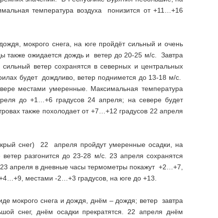
симальная температура воздуха понизится от +11…+16
ождя, мокрого снега, на юге пройдёт сильный и очень
ды также ожидается дождь и ветер до 20-25 м/с. Завтра
 сильный ветер сохранятся в северных и центральных
илах будет дождливо, ветер поднимется до 13-18 м/с.
евере местами умеренные. Максимальная температура
реля до +1…+6 градусов 24 апреля; на севере будет
стровах также похолодает от +7…+12 градусов 22 апреля
окрый снег) 22 апреля пройдут умеренные осадки, на
ветер разгонится до 23-28 м/с. 23 апреля сохранятся
2-23 апреля в дневные часы термометры покажут +2…+7,
+4…+9, местами -2…+3 градусов, на юге до +13.
де мокрого снега и дождя, днём – дождя; ветер завтра
ьшой снег, днём осадки прекратятся. 22 апреля днём