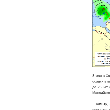
8 мая в Х
осадки в 
до 25 м/с
Мансийско
Таймыр, Э
порывисты