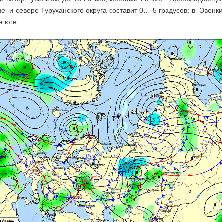
е и севере Туруханского округа составит 0…-5 градусов; в Эвенк
а юге.