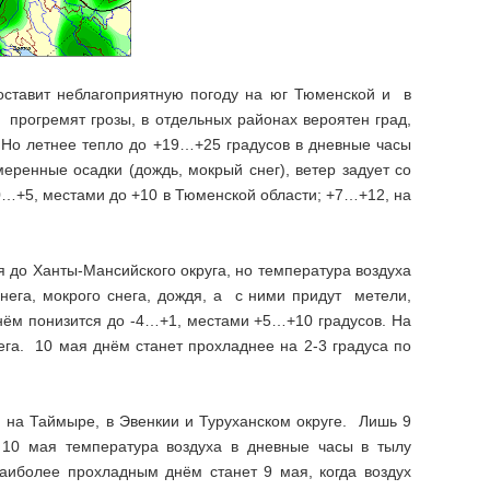
оставит неблагоприятную погоду на юг Тюменской и в
прогремят грозы, в отдельных районах вероятен град,
й. Но летнее тепло до +19…+25 градусов в дневные часы
ренные осадки (дождь, мокрый снег), ветер задует со
 0…+5, местами до +10 в Тюменской области; +7…+12, на
я до Ханты-Мансийского округа, но температура воздуха
снега, мокрого снега, дождя, а с ними придут метели,
днём понизится до -4…+1, местами +5…+10 градусов. На
ега. 10 мая днём станет прохладнее на 2-3 градуса по
 на Таймыре, в Эвенкии и Туруханском округе. Лишь 9
10 мая температура воздуха в дневные часы в тылу
аиболее прохладным днём станет 9 мая, когда воздух