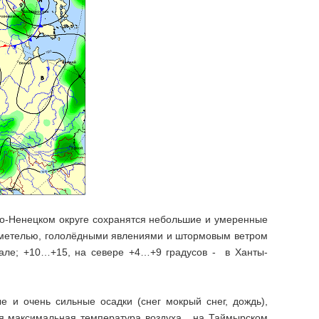
ло-Ненецком округе сохранятся небольшие и умеренные
 (метелью, гололёдными явлениями и штормовым ветром
мале; +10…+15, на севере +4…+9 градусов - в Ханты-
 и очень сильные осадки (снег мокрый снег, дождь),
ая максимальная температура воздуха на Таймырском