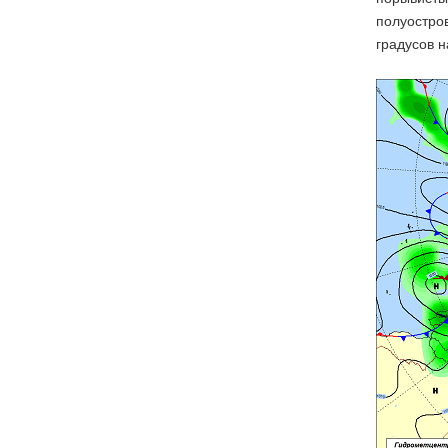
полуостров
градусов н