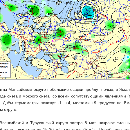
анты-Мансийском округе небольшие осадки пройдут ночью, в Яма
виде снега и мокрого снега со всеми сопутствующими явлениями
). Днём термометры покажут -1…+4, местами +9 градусов на Я
м округе.
венкийский и Туруханский округа завтра 8 мая накроют сильные
й ветер усилится до 15-20 м/с, местами 25 м/с. Преобладающ