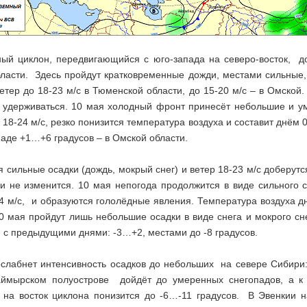
ый циклон, передвигающийся с юго-запада на северо-восток, д
ласти. Здесь пройдут кратковременные дожди, местами сильные, 
ветер до 18-23 м/с в Тюменской области, до 15-20 м/с – в Омско
 удерживаться. 10 мая холодный фронт принесёт небольшие и уме
18-24 м/с, резко понизится температура воздуха и составит днём
аде +1…+6 градусов – в Омской области.
 сильные осадки (дождь, мокрый снег) и ветер 18-23 м/с доберутс
ки не изменится. 10 мая непогода продолжится в виде сильного 
24 м/с, и образуются гололёдные явления. Температура воздуха 
0 мая пройдут лишь небольшие осадки в виде снега и мокрого сн
 с предыдущими днями: -3…+2, местами до -8 градусов.
ослабнет интенсивность осадков до небольших на севере Сибири:
ймырском полуострове дойдёт до умеренных снегопадов, а к 
 на восток циклона понизится до -6…-11 градусов. В Эвенкии н