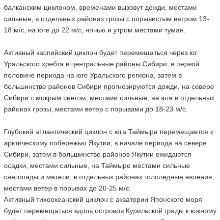
балканским циклоном, временами вызовут дожди, местами
сильные, в отдельных районах грозы с порывистым ветром 13-
18 м/с, на юге до 22 м/с, ночью и утром местами туман.
Активный каспийский циклон будет перемещаться через юг
Уральского хребта в центральные районы Сибири; в первой
половине периода на юге Уральского региона, затем в
большинстве районов Сибири прогнозируются дожди, на севере
Сибири с мокрым снегом, местами сильные, на юге в отдельных
районах грозы, местами ветер с порывами до 18-23 м/с.
Глубокий атлантический циклон с юга Таймыра перемещается к
арктическому побережью Якутии; в начале периода на севере
Сибири, затем в большинстве районов Якутии ожидаются
осадки, местами сильные, на Таймыре местами сильные
снегопады и метели, в отдельных районах гололедные явления,
местами ветер в порывах до 20-25 м/с.
Активный тихоокеанский циклон с акватории Японского моря
будет перемещаться вдоль островов Курильской гряды к южному