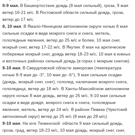
8-9 мая.
В Башкортостане дождь (8 мая сильный), гроза, 9 мая
ветер 16-21 м/с. В Ростовской области сильный дождь, гроза,
ветер до 17 м/с.
8, 10 мая
. В Ямало-Ненецком автономном округе ночью 8 мая
сильные осадки в виде мокрого снега и снега, метель,
гололедные явления, ветер до 25 м/с и более, 10 мая снег,
мокрый снег, ветер 17-22 м/с. В Якутии: 8 мая на арктическом
побережье мокрый снег, дождь ветер 18-23 м/с; 10 мая в южных
и восточных районах сильный дождь (в горах с мокрым снегом).
8-10 мая.
В Свердловской области заморозки (температура
ночью 8-9 мая до -3°, 10 мая до -6°), 9 мая сильные осадки
(дождь, мокрый снег, снег), гололед, налипание мокрого снега,
гололедица, ветер до 18 м/с. В Ханты-Мансийском автономном
округе ночью 8 мая дождь, ветер до 25 м/с, 9-10 мая сильные
осадки в виде дождя, мокрого снега и снега, гололедные
явления, метель, ветер до 24 м/с. В районе Певека (Чукотский
автономный округ) ветер до 25 м/с (8 мая до 28 м/с).
9-10 мая
. На юге Тюменской области 9 мая сильный дождь,
гроза, град, ветер 18-23 м/с, 10 мая дождь, мокрый снег, снег,