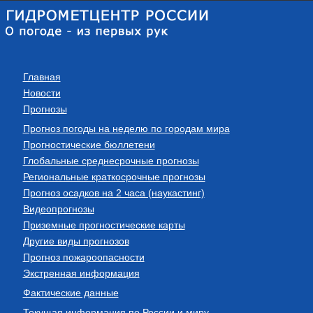
Главная
Новости
Прогнозы
Прогноз погоды на неделю по городам мира
Прогностические бюллетени
Глобальные среднесрочные прогнозы
Региональные краткосрочные прогнозы
Прогноз осадков на 2 часа (наукастинг)
Видеопрогнозы
Приземные прогностические карты
Другие виды прогнозов
Прогноз пожароопасности
Экстренная информация
Фактические данные
Текущая информация по России и миру