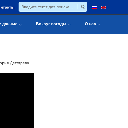
онтакты
е данные
Вокруг погоды
О нас
тория Дегтярева