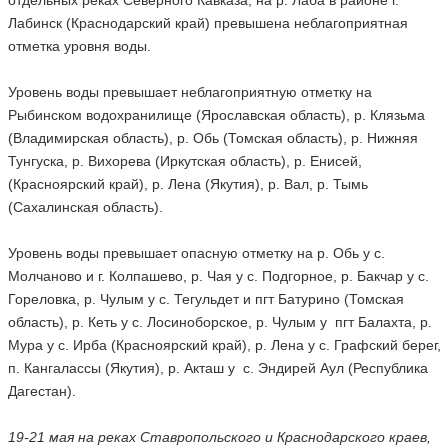
отдельных реках Северного Кавказа; на р. Лаба в районе г.
Лабинск (Краснодарский край) превышена неблагоприятная
отметка уровня воды.
Уровень воды превышает неблагоприятную отметку на
Рыбинском водохранилище (Ярославская область), р. Клязьма
(Владимирская область), р. Обь (Томская область), р. Нижняя
Тунгуска, р. Вихорева (Иркутская область), р. Енисей,
(Красноярский край), р. Лена (Якутия), р. Вал, р. Тымь
(Сахалинская область).
Уровень воды превышает опасную отметку на р. Обь у с.
Молчаново и г. Колпашево, р. Чая у с. Подгорное, р. Бакчар у с.
Гореловка, р. Чулым у с. Тегульдет и пгт Батурино (Томская
область), р. Кеть у с. Лосиноборское, р. Чулым у пгт Балахта, р.
Мура у с. Ирба (Красноярский край), р. Лена у с. Графский берег,
п. Кангалассы (Якутия), р. Акташ у с. Эндирей Аул (Республика
Дагестан).
19-21 мая на реках Ставропольского и Краснодарского краев,