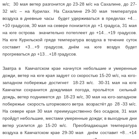
м/с; 30 мая ветер разгонится до 23-28 м/с на Сахалине, до 27-
32 м/с – на Курилах. На Сахалине 29-30 мая температура
воздуха в дневные часы будет удерживаться в пределах +4…
+10 градусов, 30 мая на севере понизится до +1 градуса, 31 мая
на юге острова значительно потеплеет до +14…+19 градусов.
На юге Курильской гряде температура воздуха в течение суток
составит +3…+9 градусов, днём на юге воздух будет
прогреваться до +13…+18 градусов.
Завтра в Камчатском крае начнутся небольшие и умеренные
дожди, ветер на юге края задует со скоростью 15-20 м/с, на юго-
западном побережье достигнет 18-23 м/с. 30-31 мая на юге
Камчатки сохранится дождливая погода, прольётся сильный
дождь, ветер поднимется до 18-23 м/с, 30 мая на юго-западном
побережье скорость штормового ветра возрастёт до 28 -33 м/с.
На севере края 30 мая преимущественно без осадков, 31 мая
пройдут небольшие, местами умеренные дожди; в выходные дни
ветер усилится до 15-20 м/с. Преобладающая температура
воздуха в Камчатском крае 29-30 мая днём составит +8…+14