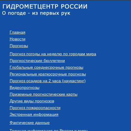
Главная
Новости
Прогнозы
Прогноз погоды на неделю по городам мира
Прогностические бюллетени
Глобальные среднесрочные прогнозы
Региональные краткосрочные прогнозы
Прогноз осадков на 2 часа (наукастинг)
Видеопрогнозы
Приземные прогностические карты
Другие виды прогнозов
Прогноз пожароопасности
Экстренная информация
Фактические данные
Текущая информация по России и миру