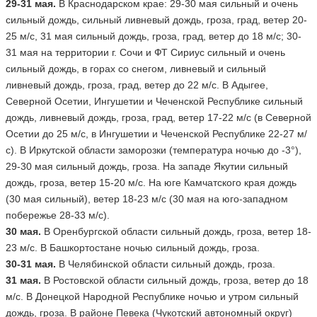
29-31 мая.
В Краснодарском крае: 29-30 мая сильный и очень
сильный дождь, сильный ливневый дождь, гроза, град, ветер 20-
25 м/с, 31 мая сильный дождь, гроза, град, ветер до 18 м/с; 30-
31 мая на территории г. Сочи и ФТ Сириус сильный и очень
сильный дождь, в горах со снегом, ливневый и сильный
ливневый дождь, гроза, град, ветер до 22 м/с. В Адыгее,
Северной Осетии, Ингушетии и Чеченской Республике сильный
дождь, ливневый дождь, гроза, град, ветер 17-22 м/с (в Северной
Осетии до 25 м/с, в Ингушетии и Чеченской Республике 22-27 м/
с). В Иркутской области заморозки (температура ночью до -3°),
29-30 мая сильный дождь, гроза. На западе Якутии сильный
дождь, гроза, ветер 15-20 м/с. На юге Камчатского края дождь
(30 мая сильный), ветер 18-23 м/с (30 мая на юго-западном
побережье 28-33 м/с).
30 мая.
В Оренбургской области сильный дождь, гроза, ветер 18-
23 м/с. В Башкортостане ночью сильный дождь, гроза.
30-31 мая.
В Челябинской области сильный дождь, гроза.
31 мая.
В Ростовской области сильный дождь, гроза, ветер до 18
м/с. В Донецкой Народной Республике ночью и утром сильный
дождь, гроза. В районе Певека (Чукотский автономный округ)