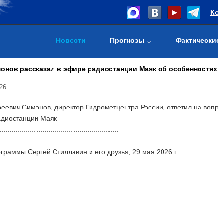
К
Новости
Прогнозы
Фактически
онов рассказал в эфире радиостанции Маяк об особенностях
26
еевич Симонов, директор Гидрометцентра России, ответил на воп
адиостанции Маяк
.............................................................
граммы Сергей Стиллавин и его друзья, 29 мая 2026 г.