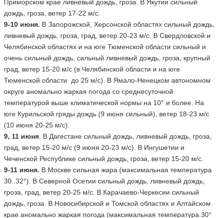
Приморском крае ливневый дождь, гроза. В Якутии сильный
дождь, гроза, ветер 17-22 м/с.
9-10 июня.
В Запорожской, Херсонской областях сильный дождь,
ливневый дождь, гроза, град, ветер 20-23 м/с. В Свердловской и
Челябинской областях и на юге Тюменской области сильный и
очень сильный дождь, сильный ливневый дождь, гроза, крупный
град, ветер 15-20 м/с (в Челябинской области и на юге
Тюменской области до 25 м/с). В Ямало-Ненецком автономном
округе аномально жаркая погода со среднесуточной
температурой выше климатической нормы на 10° и более. На
юге Курильской гряды дождь (9 июня сильный), ветер 18-23 м/с
(10 июня 20-25 м/с).
9, 11 июня
. В Дагестане сильный дождь, ливневый дождь, гроза,
град, ветер 15-20 м/с (9 июня 20-23 м/с). В Ингушетии и
Чеченской Республике сильный дождь, гроза, ветер 15-20 м/с.
9-11 июня.
В Москве сильная жара (максимальная температура
30..32°). В Северной Осетии сильный дождь, ливневый дождь,
гроза, град, ветер 20-25 м/с. В Карачаево-Черкесии сильный
дождь, гроза. В Новосибирской и Томской областях и Алтайском
крае аномально жаркая погода (максимальная температура 30°