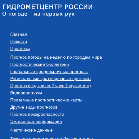
Главная
Новости
Прогнозы
Прогноз погоды на неделю по городам мира
Прогностические бюллетени
Глобальные среднесрочные прогнозы
Региональные краткосрочные прогнозы
Прогноз осадков на 2 часа (наукастинг)
Видеопрогнозы
Приземные прогностические карты
Другие виды прогнозов
Прогноз пожароопасности
Экстренная информация
Фактические данные
Текущая информация по России и миру