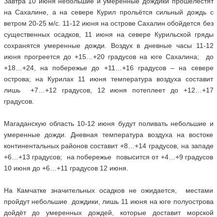
Завтра 10 июня небольшие и умеренные дождики прошелестят
на Сахалине, а на севере Курил прольётся сильный дождь с
ветром 20-25 м/с. 11-12 июня на острове Сахалин обойдется без
существенных осадков, 11 июня на севере Курильской гряды
сохранятся умеренные дожди. Воздух в дневные часы 11-12
июня прогреется до +15…+20 градусов на юге Сахалина; до
+18…+24, на побережье до +11…+16 градусов – на севере
острова; на Курилах 11 июня температура воздуха составит
лишь +7…+12 градусов, 12 июня потеплеет до +12…+17
градусов.
Магаданскую область 10-12 июня будут поливать небольшие и
умеренные дожди. Дневная температура воздуха на востоке
континентальных районов составит +8…+14 градусов, на западе
+6…+13 градусов; на побережье повысится от +4…+9 градусов
10 июня до +6…+11 градусов 12 июня.
На Камчатке значительных осадков не ожидается, местами
пройдут небольшие дождики, лишь 11 июня на юге полуострова
дойдёт до умеренных дождей, которые доставит морской