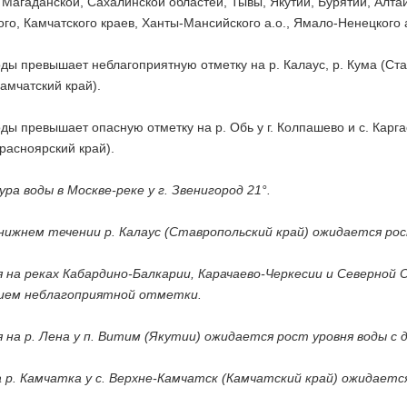
 Магаданской, Сахалинской областей, Тывы, Якутии, Бурятии, Алтай
го, Камчатского краев, Ханты-Мансийского а.о., Ямало-Ненецкого а.
ды превышает неблагоприятную отметку на р. Калаус, р. Кума (Став
Камчатский край).
ды превышает опасную отметку на р. Обь у г. Колпашево и с. Каргас
расноярский край).
ра воды в Москве-реке у г. Звенигород 21°.
 нижнем течении р. Калаус (Ставропольский край) ожидается ро
я на реках Кабардино-Балкарии, Карачаево-Черкесии и Северной
ием неблагоприятной отметки.
я на р. Лена у п. Витим (Якутии) ожидается рост уровня воды
а р. Камчатка у с. Верхне-Камчатск (Камчатский край) ожидает