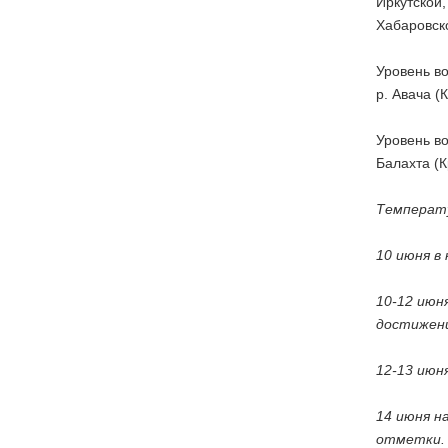
Иркутской,
Хабаровско
Уровень во
р. Авача (
Уровень во
Балахта (К
Температу
10 июня в
10-12 июн
достижен
12-13 июн
14 июня н
отметки.