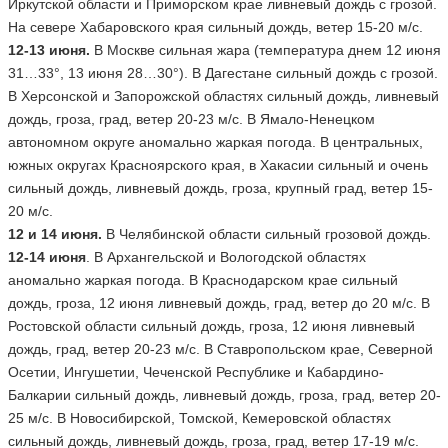
Иркутской области и Приморском крае ливневый дождь с грозой.
На севере Хабаровского края сильный дождь, ветер 15-20 м/с.
12-13 июня.
В Москве сильная жара (температура днем 12 июня
31…33°, 13 июня 28…30°). В Дагестане сильный дождь с грозой.
В Херсонской и Запорожской областях сильный дождь, ливневый
дождь, гроза, град, ветер 20-23 м/с. В Ямало-Ненецком
автономном округе аномально жаркая погода. В центральных,
южных округах Красноярского края, в Хакасии сильный и очень
сильный дождь, ливневый дождь, гроза, крупный град, ветер 15-
20 м/с.
12 и 14 июня.
В Челябинской области сильный грозовой дождь.
12-14 июня
. В Архангельской и Вологодской областях
аномально жаркая погода. В Краснодарском крае сильный
дождь, гроза, 12 июня ливневый дождь, град, ветер до 20 м/с. В
Ростовской области сильный дождь, гроза, 12 июня ливневый
дождь, град, ветер 20-23 м/с. В Ставропольском крае, Северной
Осетии, Ингушетии, Чеченской Республике и Кабардино-
Балкарии сильный дождь, ливневый дождь, гроза, град, ветер 20-
25 м/с. В Новосибирской, Томской, Кемеровской областях
сильный дождь, ливневый дождь, гроза, град, ветер 17-19 м/с.