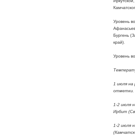
Иркутской,
Камчатско
Уровень во
Афанасьево
Бургень (З
край).
Уровень во
Температу
1 июля на
отметки.
1-2 июля 
Ирбит (Св
1-2 июля 
(Камчатск