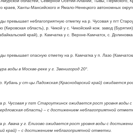
 Амурской областей, Северной Осетии-Алании, Тывы, Пермского, К
го краев, Ханты-Мансийского и Ямало-Ненецкого автономных округ
ды превышает неблагоприятную отметку на р. Чусовая у пгт Староут
 (Кировская область), р. Чикой у с. Чикойский кож. завод (Бурятия),
абайкальский край), р. Камчатка у с. Верхне-Камчатск, с. Долиновка 
ды превышает опасную отметку на р. Камчатка у п. Лазо (Камчатски
ра воды в Москве-реке у г. Звенигород 20°.
 р. Кубань у ст-цы Ладожская (Краснодарский край) ожидается 
на р. Чусовая у пгт Староуткинск ожидается рост уровня воды с
ердловская область) – с достижением неблагоприятной отмет
на р. Авача у г. Елизово ожидается рост уровня воды с достижен
ий край) – с достижением неблагоприятной отметки.