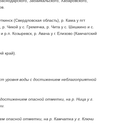
раснодарского, Забайкальского, Хабаровского,
ов.
кинск (Свердловская область), р. Кама у пгт
 р. Чикой у с. Гремячка, р. Чита у с. Шишкино и с.
и р.п. Козыревск, р. Авача у г. Елизово (Камчатский
й край).
рост уровня воды с достижением неблагоприятной
 достижением опасной отметки, на р. Ница у г.
ки.
ием опасной отметки, на р. Камчатка у г. Ключи