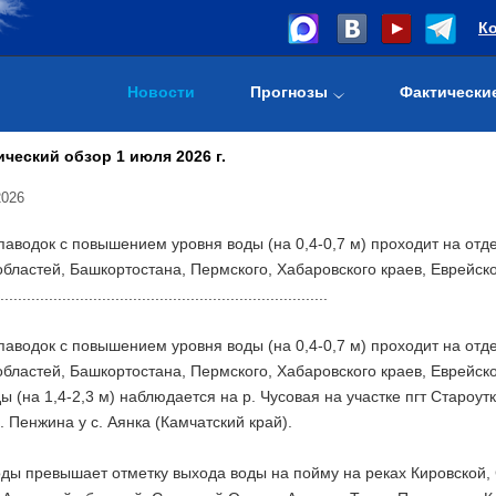
К
Новости
Прогнозы
Фактически
ческий обзор 1 июля 2026 г.
2026
аводок с повышением уровня воды (на 0,4-0,7 м) проходит на отд
бластей, Башкортостана, Пермского, Хабаровского краев, Еврейск
..........................................................................
аводок с повышением уровня воды (на 0,4-0,7 м) проходит на отд
бластей, Башкортостана, Пермского, Хабаровского краев, Еврейск
ы (на 1,4-2,3 м) наблюдается на р. Чусовая на участке пгт Староутк
р. Пенжина у с. Аянка (Камчатский край).
ды превышает отметку выхода воды на пойму на реках Кировской, 