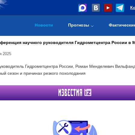
К
Новости
Прогнозы
Фактически
нференция научного руководителя Гидрометцентра России в 
я 2025
уководитель Гидрометцентра России, Роман Менделевич Вильфанд р
ный сезон и причинах резкого похолодания