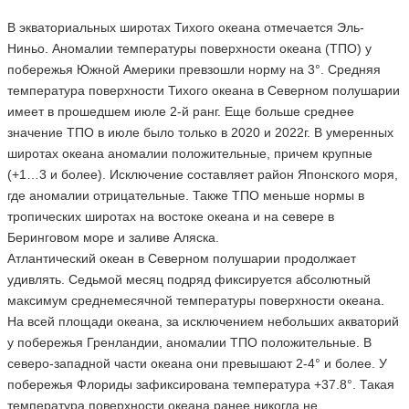
В экваториальных широтах Тихого океана отмечается Эль-
Ниньо. Аномалии температуры поверхности океана (ТПО) у
побережья Южной Америки превзошли норму на 3°. Средняя
температура поверхности Тихого океана в Северном полушарии
имеет в прошедшем июле 2-й ранг. Еще больше среднее
значение ТПО в июле было только в 2020 и 2022г. В умеренных
широтах океана аномалии положительные, причем крупные
(+1…3 и более). Исключение составляет район Японского моря,
где аномалии отрицательные. Также ТПО меньше нормы в
тропических широтах на востоке океана и на севере в
Беринговом море и заливе Аляска.
Атлантический океан в Северном полушарии продолжает
удивлять. Седьмой месяц подряд фиксируется абсолютный
максимум среднемесячной температуры поверхности океана.
На всей площади океана, за исключением небольших акваторий
у побережья Гренландии, аномалии ТПО положительные. В
северо-западной части океана они превышают 2-4° и более. У
побережья Флориды зафиксирована температура +37.8°. Такая
температура поверхности океана ранее никогда не