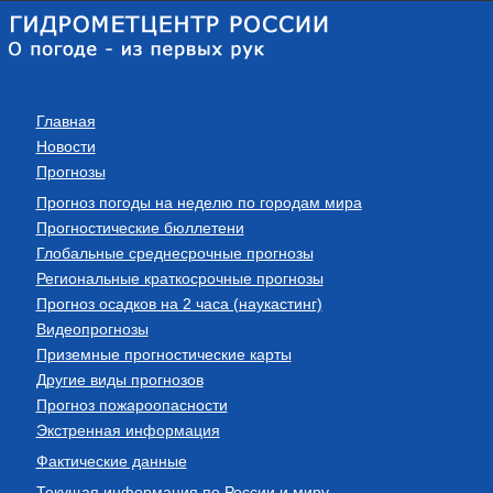
Главная
Новости
Прогнозы
Прогноз погоды на неделю по городам мира
Прогностические бюллетени
Глобальные среднесрочные прогнозы
Региональные краткосрочные прогнозы
Прогноз осадков на 2 часа (наукастинг)
Видеопрогнозы
Приземные прогностические карты
Другие виды прогнозов
Прогноз пожароопасности
Экстренная информация
Фактические данные
Текущая информация по России и миру