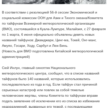
В соответствии с резолюцией 56-й сессии Экономической и
социальной комиссии ООН для Азии и Тихого океана/Комитета
по тайфунам Всемирной метеорологической организации
(ВМО), состоявшейся в Куала-Лумпуре, Малайзия, с 27 февраля
по 1 марта, 6 июня официально объявлены девять новых
названий тайфунов: Джамджари, Цинг-ма, Токей, Онг-манг,
Амуяо, Госари, Ходу, Сарбул и Люк-Бинь.
(Новость для ВМО подготовлена Китайской метеорологической
администрацией)
Сюй Инлун, главный синоптик Национального
метеорологического центра, сообщил, что в списке названий
тайфунов было 140 названий, которые использовались
последовательно из года в год. Если тайфун стал причиной
серьезных катастроф или повлек за собой тяжелые
человеческие жертвы, члены Комитета по тайфунам вправе
подать заявление об исключении его из списка во избежание
недоразумений, вызванных его тезкой, с последующими