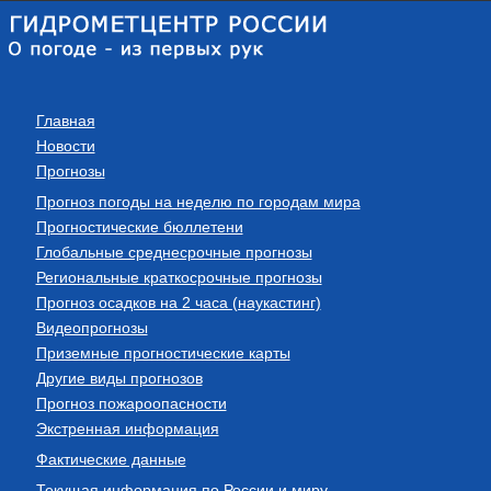
Главная
Новости
Прогнозы
Прогноз погоды на неделю по городам мира
Прогностические бюллетени
Глобальные среднесрочные прогнозы
Региональные краткосрочные прогнозы
Прогноз осадков на 2 часа (наукастинг)
Видеопрогнозы
Приземные прогностические карты
Другие виды прогнозов
Прогноз пожароопасности
Экстренная информация
Фактические данные
Текущая информация по России и миру