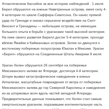
Атлантическом бассейне за всю историю наблюдений . 1 июля
Берил обрушился на южные Наветренные острова, имея силу 4-
й категории по шкале Саффира-Симпсона. Он нанес прямой
удар по Гренаде и оказал серьезное воздействие на Сент-
Винсент и Гренадины — небольшие острова, не имеющие
большого опыта в борьбе с ураганами такой высокой категории.
На пике своего развития Берилл достиг 5-й категории, проходя
вблизи Ямайки и Каймановых островов. Затем он двинулся к
восточному побережью полуострова Юкатан в Мексике. Ураган
«Берил» обрушился на Соединенные Штаты Америки 8 июля.
Ураган Хелен обрушился 26 сентября на побережье
Мексиканского залива во Флориде, достигнув 4-й категории.
Шторм вызвал катастрофическое наводнение в южных
Аппалачах, масштабные повреждения от ветра от побережья
Мексиканского залива до гор Северной Каролины и наводнение
из-за штормовых волн вдоль частей западной Флориды.
Предварительные данные показывают, что Хелен стал самым
смертоносным ураганом, поразившим континентальную часть