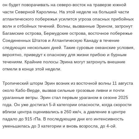
он будет поворачивать на северо-восток на траверзе южной
части Северной Каролины. На этой неделе на большей части
атлантического побережья усилится угроза опасных прибойных
волн и отбойных течений. Волны, вызванные Эрином, затронут
Багамские острова, Бермудские острова, восточное побережье
Соединенных Штатов и Атлантическую Канаду в течение
следующих нескольких дней. Такие суровые океанские условия,
вероятно, приведут к опасному для жизни прибою и бурным
течениям. Крайние полосы Эрина могут затронуть внешние
отмели в конце этой недели.
Тропический шторм Эрин возник из восточной волны 11 августа
около Кабо-Верде, вызвав сильные грозовые ливни и почти
ураганные ветры. Эрин стал первым ураганом в сезоне 2025
года. Он уже достигал 5-й категории опасности, когда скорости
вблизи центра оценивались в 260 км/ч, а давление в центре
падало до 915 гПа. В последующие дни его интенсивность
уменьшилась до 3 категории и вновь возросла, до 4-ой.