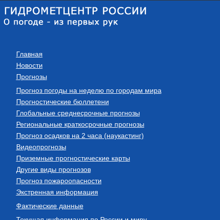
Главная
Новости
Прогнозы
Прогноз погоды на неделю по городам мира
Прогностические бюллетени
Глобальные среднесрочные прогнозы
Региональные краткосрочные прогнозы
Прогноз осадков на 2 часа (наукастинг)
Видеопрогнозы
Приземные прогностические карты
Другие виды прогнозов
Прогноз пожароопасности
Экстренная информация
Фактические данные
Текущая информация по России и миру