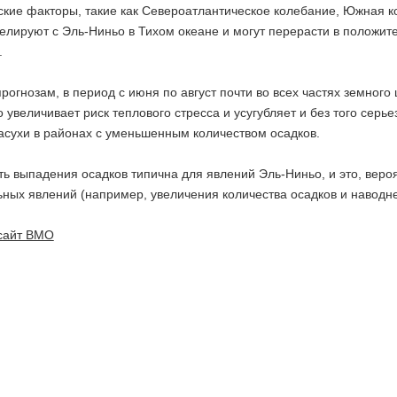
ские факторы, такие как Североатлантическое колебание, Южная к
елируют с Эль-Ниньо в Тихом океане и могут перерасти в положит
.
рогнозам, в период с июня по август почти во всех частях земно
 увеличивает риск теплового стресса и усугубляет и без того серье
асухи в районах с уменьшенным количеством осадков.
ь выпадения осадков типична для явлений Эль-Ниньо, и это, веро
ных явлений (например, увеличения количества осадков и наводнен
сайт ВМО