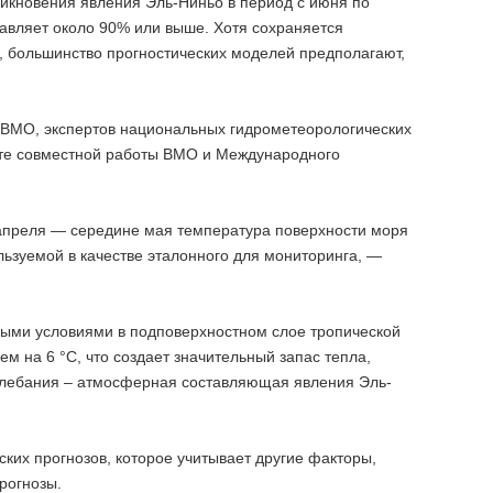
икновения явления Эль-Ниньо в период с июня по
тавляет около 90% или выше. Хотя сохраняется
, большинство прогностических моделей предполагают,
в ВМО, экспертов национальных гидрометеорологических
тате совместной работы ВМО и Международного
апреля — середине мая температура поверхности моря
льзуемой в качестве эталонного для мониторинга, —
ыми условиями в подповерхностном слое тропической
м на 6 °C, что создает значительный запас тепла,
лебания – атмосферная составляющая явления Эль-
их прогнозов, которое учитывает другие факторы,
рогнозы.