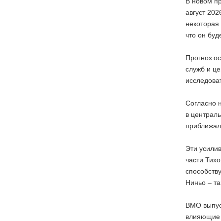
В новом п
август 202
некоторая
что он буд
Прогноз о
служб и ц
исследоват
Согласно 
в централь
приближал
Эти усили
части Тихо
способств
Ниньо – т
ВМО выпус
влияющие н