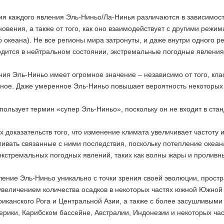
ия каждого явления Эль-Ниньо/Ла-Нинья различаются в зависимост
новения, а также от того, как оно взаимодействует с другими режи
 океана). Не все регионы мира затронуты, и даже внутри одного р
дится в нейтральном состоянии, экстремальные погодные явления
ия Эль-Ниньо имеет огромное значение – независимо от того, кла
ьное. Даже умеренное Эль-Ниньо повышает вероятность некоторых 
пользует термин «супер Эль-Ниньо», поскольку он не входит в ст
х доказательств того, что изменение климата увеличивает частоту
ивать связанные с ними последствия, поскольку потепление океан
экстремальных погодных явлений, таких как волны жары и проливн
ение Эль-Ниньо уникально с точки зрения своей эволюции, простр
 увеличением количества осадков в некоторых частях южной Южной
иканского Рога и Центральной Азии, а также с более засушливыми
рики, Карибском бассейне, Австралии, Индонезии и некоторых ча