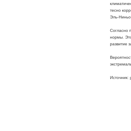
климатиче
тесно корр
Эль-Ниньо
Согласно п
нормы. Это
развитие з
Вероятност
экстремаль
Источник: