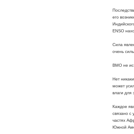
Последств
его возник
Индийского
ENSO нахо
Сила явлен
очень сил
ВМО не ис
Нет никаки
может усил
влаги для 
Каждое явл
связано с
частях Афр
Южной Аме