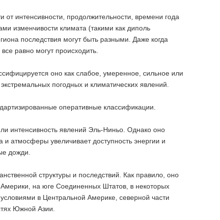
и от интенсивности, продолжительности, времени года
мами изменчивости климата (такими как диполь
егиона последствия могут быть разными. Даже когда
 все равно могут происходить.
ссифицируется оно как слабое, умеренное, сильное или
экстремальных погодных и климатических явлений.
андартизированные оперативные классификации.
 или интенсивность явлений Эль-Ниньо. Однако оно
а и атмосферы увеличивает доступность энергии и
ые дожди.
анственной структуры и последствий. Как правило, оно
 Америки, на юге Соединенных Штатов, в некоторых
 условиями в Центральной Америке, северной части
стях Южной Азии.