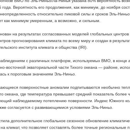
рогнозе ВМО по Эль-Ниньо/Ла-Нинья указана 80% вероятность возн
6 года. Вероятность его продолжения, как минимум, до ноября сос
 неопределенность относительно пиковой силы и сроков Эль-Ниньо
ет как минимум умеренным, а возможно, и сильным.
снован на результатах согласованных моделей глобальных центро
ентров прогнозирования климата по всему миру и создан в резуль
ельского института климата и общества (IRI).
наблюдениям с различных платформ, используемых ВМО, в конце 
но-восточной экваториальной части Тихого океана — районе, испо
ась к пороговым значениям Эль-Ниньо.
вающиеся поверхностные аномалии подпитываются необычно тепл
го океана, где температура превышает средний показатель более че
ующий наблюдаемому потеплению поверхности. Индекс Южного ко
акже согласуется с развивающимися условиями Эль-Ниньо.
тила дополнительное глобальное сезонное обновление климатическ
а климат, что позволяет составлять более точные региональные п