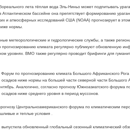
бореального лета тёплая вода Эль-Ниньо может подпитывать ураган
 в Атлантическом бассейне она препятствует формированию урага
ких и атмосферных исследований США (NOAA) прогнозирует в этом 
ниже нормы.
ные метеорологические и гидрологические службы, а также регио
 прогнозированию климата регулярно публикуют обновленную ин
ном уровнях. ВМО также регулярно проводит брифинги для гуман
 Форум по прогнозированию климата Большого Африканского Рога
 осадков ниже нормы на большей части северной части Большого А
ентябрь. Аналогично, согласно прогнозу Южноазиатского форума п
 осадков ниже среднего уровня в период муссонов.
прогнозу Центральноамериканского форума по климатическим перс
ушливые и теплые условия .
 выпустила обновленный глобальный сезонный климатический обзо