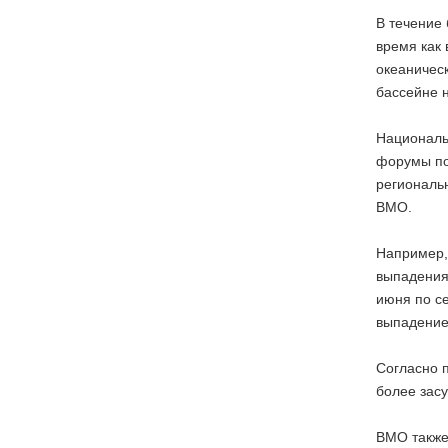
В течение 
время как
океаничес
бассейне 
Националь
форумы по
региональ
ВМО.
Например,
выпадения
июня по с
выпадение
Согласно 
более зас
ВМО также