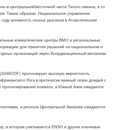
ы в центральной/восточной части Тихого океана, в то
нов. Таким образом, Национальное управление
году активность сезона ураганов в Атлантическом
нальные климатические центры ВМО и региональные
формацию для принятия решений на национальном и
итарных организаций через Координационный механизм
 (GHACOF) прогнозирует высокую вероятность
фриканского Рога в критически важный сезон дождей с
о прогнозированию климата, в Южной Азии ожидается
пективам, в регионе Центральной Америки ожидаются
р, в котором учитываются ENSO и другие ключевые