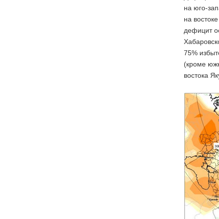
на юго-зап
на востоке
дефицит ос
Хабаровско
75% избыто
(кроме южн
востока Як