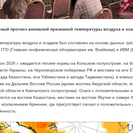
ный прогноз аномалий приземной температуры воздуха и осад
мпературы воздуха и осадков был составлен на основе данных трё
 ГГО (Главная геофизическая обсерватория им. Воейкова) и ИВМ (
он 2026 г. ожидается теплее нормы на Кольском полуострове, на б
асти Украины, на Черноморском побережье РФ и местами на юге ЕТ
ада Казахстана, юга Узбекистана и запада Таджикистана), в южны
кже на Дальнем Востоке России (кроме востока Амурской области, ю
ой области и Камчатского полуострова). Очаги с положительными 
ются на востоке Казахстана, местами на востоке Якутии и севере 
а исключением Армении, где присутствует сигнал о положительных
ённость.