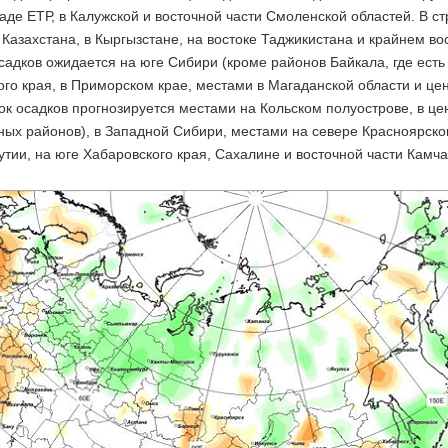
аде ЕТР, в Калужской и восточной части Смоленской областей. В с
 Казахстана, в Кыргызстане, на востоке Таджикистана и крайнем вос
адков ожидается на юге Сибири (кроме районов Байкала, где есть
го края, в Приморском крае, местами в Магаданской области и це
к осадков прогнозируется местами на Кольском полуострове, в це
ых районов), в Западной Сибири, местами на севере Красноярског
утии, на юге Хабаровского края, Сахалине и восточной части Камча