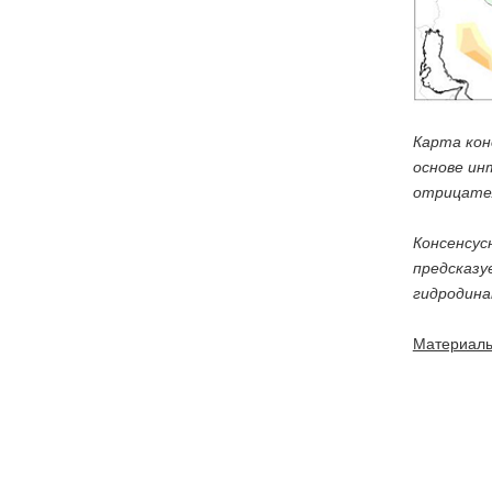
Карта кон
основе ин
отрицате
Консенсус
предсказу
гидродина
Материал