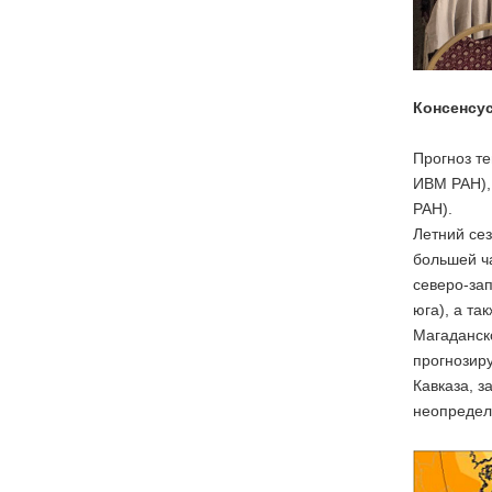
Консенсус
Прогноз те
ИВМ РАН),
РАН).
Летний сез
большей ч
северо-зап
юга), а та
Магаданск
прогнозиру
Кавказа, з
неопредел