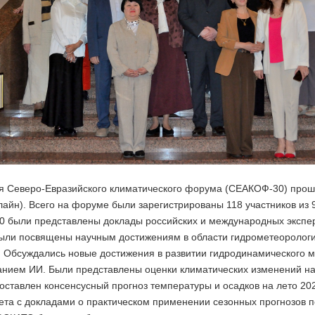
ия Северо-Евразийского климатического форума (СЕАКОФ-30) прошл
лайн). Всего на форуме были зарегистрированы 118 участников из 9
 были представлены доклады российских и международных экспер
ыли посвящены научным достижениям в области гидрометеорологи
. Обсуждались новые достижения в развитии гидродинамического 
анием ИИ. Были представлены оценки климатических изменений на
 составлен консенсусный прогноз температуры и осадков на лето 2
ета с докладами о практическом применении сезонных прогнозов 