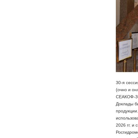
30-я сесс
(очно и он
СЕАКОФ-30
Доклады б
продукции
использов
2026 гг. и
Росгидром