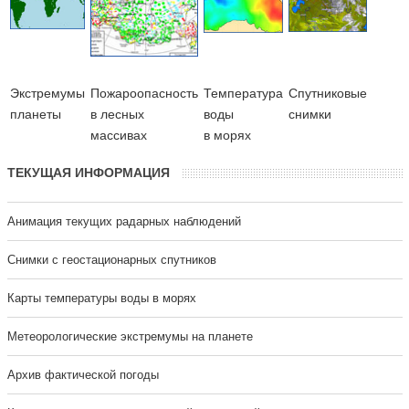
Экстремумы
Пожароопасность
Температура
Cпутниковые
планеты
в лесных
воды
снимки
массивах
в морях
ТЕКУЩАЯ ИНФОРМАЦИЯ
Анимация текущих радарных наблюдений
Cнимки с геостационарных спутников
Карты температуры воды в морях
Метеорологические экстремумы на планете
Архив фактической погоды