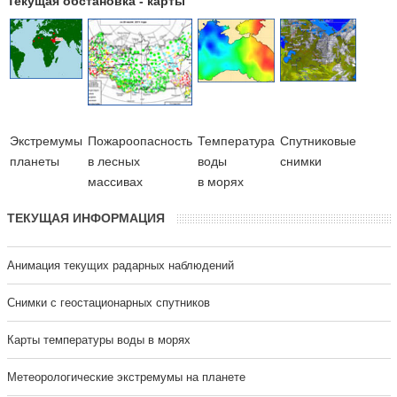
Текущая обстановка - карты
Экстремумы
Пожароопасность
Температура
Cпутниковые
планеты
в лесных
воды
снимки
массивах
в морях
ТЕКУЩАЯ ИНФОРМАЦИЯ
Анимация текущих радарных наблюдений
Cнимки с геостационарных спутников
Карты температуры воды в морях
Метеорологические экстремумы на планете