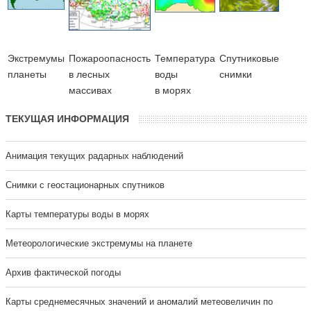
Экстремумы
Пожароопасность
Температура
Cпутниковые
планеты
в лесных
воды
снимки
массивах
в морях
ТЕКУЩАЯ ИНФОРМАЦИЯ
Анимация текущих радарных наблюдений
Cнимки с геостационарных спутников
Карты температуры воды в морях
Метеорологические экстремумы на планете
Архив фактической погоды
Карты среднемесячных значений и аномалий метеовеличин по