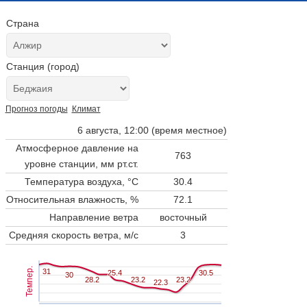
Страна
Станция (город)
Прогноз погоды
Климат
6 августа, 12:00 (время местное)
Атмосферное давление на
763
уровне станции,
мм рт.ст.
Температура воздуха, °C
30.4
Относительная влажность, %
72.1
Направление ветра
восточный
Средняя скорость ветра, м/с
3
Темпер.
31
31
25.4
25.4
30.5
30.5
30
30
28.2
28.2
23.2
23.2
23.2
23.2
22.3
22.3