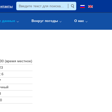
онтакты
е данные
Вокруг погоды
О нас
:00 (время местное)
23
.6
7
очный
3
0