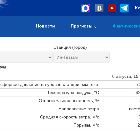
К
Новости
Прогнозы
Фактически
Станция (город)
оды
6 августа, 15
сферное давление на уровне станции,
мм рт.ст.
7
Температура воздуха, °C
42
Относительная влажность, %
Направление ветра
вост
Средняя скорость ветра, м/с
Порывы, м/с
2