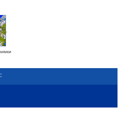
нимки
С