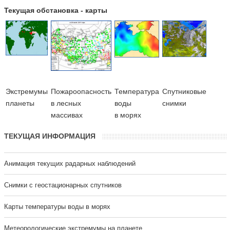
Текущая обстановка - карты
Экстремумы
Пожароопасность
Температура
Cпутниковые
планеты
в лесных
воды
снимки
массивах
в морях
ТЕКУЩАЯ ИНФОРМАЦИЯ
Анимация текущих радарных наблюдений
Cнимки с геостационарных спутников
Карты температуры воды в морях
Метеорологические экстремумы на планете