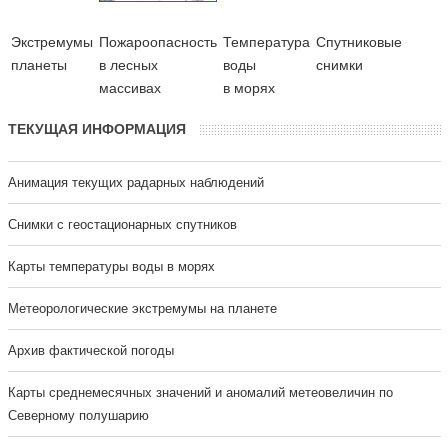
Экстремумы
Пожароопасность
Температура
Cпутниковые
планеты
в лесных
воды
снимки
массивах
в морях
ТЕКУЩАЯ ИНФОРМАЦИЯ
Анимация текущих радарных наблюдений
Cнимки с геостационарных спутников
Карты температуры воды в морях
Метеорологические экстремумы на планете
Архив фактической погоды
Карты среднемесячных значений и аномалий метеовеличин по
Северному полушарию