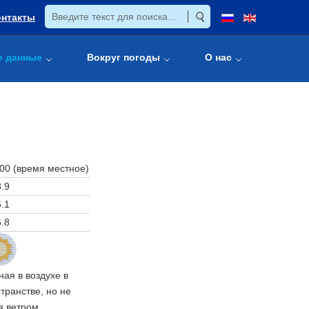
онтакты
е данные
Вокруг погоды
О нас
:00 (время местное)
.9
.1
.8
ая в воздухе в
ранстве, но не
я ветром