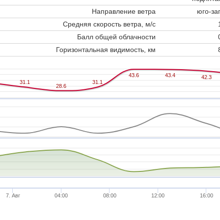
Направление ветра
юго-за
Средняя скорость ветра, м/с
Балл общей облачности
Горизонтальная видимость, км
43.6
43.6
43.4
43.4
42.3
42.3
31.1
31.1
31.1
31.1
28.6
28.6
7. Авг
04:00
08:00
12:00
16:00