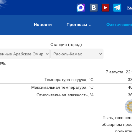
К
Новости
Прогнозы
Фактически
Станция (город)
оды
7 августа, 22
Температура воздуха, °C
33
Максимальная температура, °C
46
Относительная влажность, %
36
Пыль, взвешенн
обширном прост
поднята