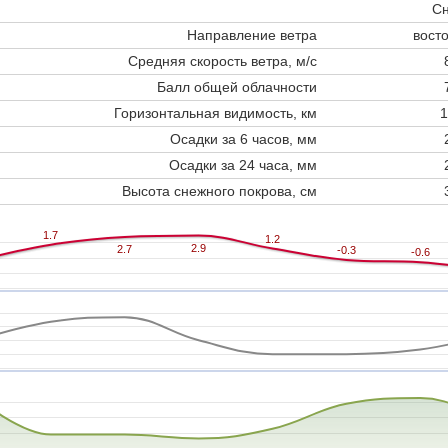
Сн
Направление ветра
вост
Средняя скорость ветра, м/с
Балл общей облачности
Горизонтальная видимость, км
1
Осадки за 6 часов, мм
Осадки за 24 часа, мм
Высота снежного покрова, см
1.7
1.7
1.2
1.2
2.9
2.9
2.7
2.7
-0.3
-0.3
-0.6
-0.6