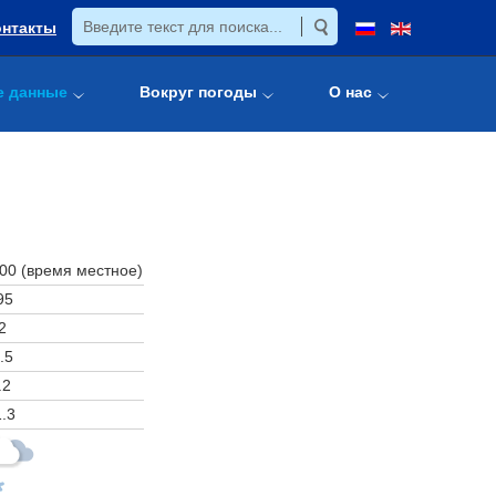
онтакты
е данные
Вокруг погоды
О нас
:00 (время местное)
95
2
.5
.2
.3