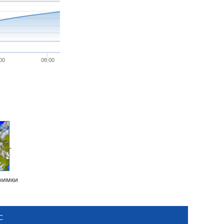
00
08:00
нимки
С