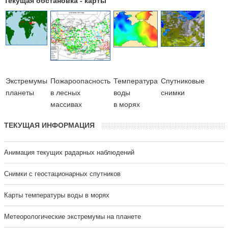
Текущая обстановка - карты
Экстремумы
Пожароопасность
Температура
Cпутниковые
планеты
в лесных
воды
снимки
массивах
в морях
ТЕКУЩАЯ ИНФОРМАЦИЯ
Анимация текущих радарных наблюдений
Cнимки с геостационарных спутников
Карты температуры воды в морях
Метеорологические экстремумы на планете