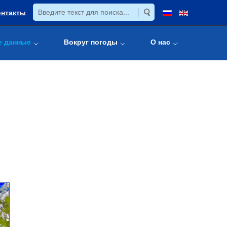
онтакты
е данные
Вокруг погоды
О нас