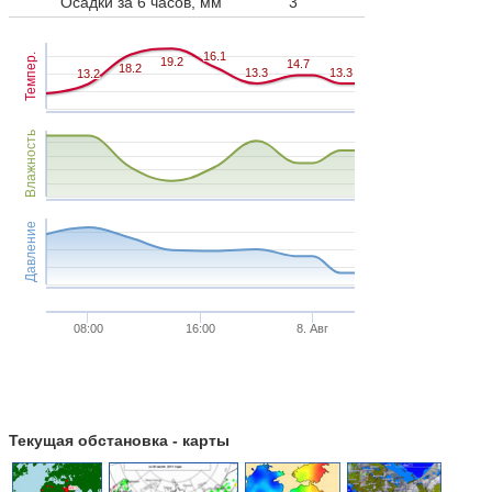
Осадки за 6 часов, мм
3
16.1
16.1
Темпер.
19.2
19.2
14.7
14.7
18.2
18.2
13.3
13.3
13.3
13.3
13.2
13.2
Влажность
Давление
08:00
16:00
8. Авг
Текущая обстановка - карты