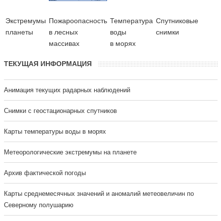
Экстремумы
Пожароопасность
Температура
Cпутниковые
планеты
в лесных
воды
снимки
массивах
в морях
ТЕКУЩАЯ ИНФОРМАЦИЯ
Анимация текущих радарных наблюдений
Cнимки с геостационарных спутников
Карты температуры воды в морях
Метеорологические экстремумы на планете
Архив фактической погоды
Карты среднемесячных значений и аномалий метеовеличин по
Северному полушарию