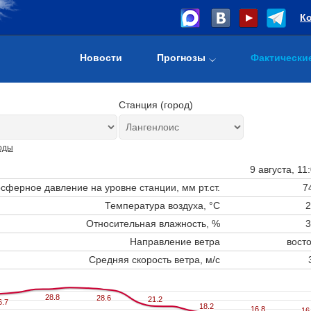
К
Новости
Прогнозы
Фактически
Станция (город)
оды
9 августа, 11
сферное давление на уровне станции,
мм рт.ст.
7
Температура воздуха, °C
2
Относительная влажность, %
3
Направление ветра
вост
Средняя скорость ветра, м/с
28.8
28.8
28.6
28.6
21.2
21.2
6.7
6.7
18.2
18.2
16.8
16.8
16
16