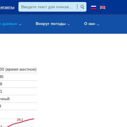
онтакты
е данные
Вокруг погоды
О нас
:00 (время местное)
46
8
1
очный
3
24.1
24.1
.3
.3