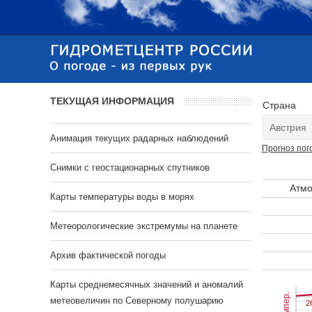
ТЕКУЩАЯ ИНФОРМАЦИЯ
Страна
Анимация текущих радарных наблюдений
Прогноз пог
Cнимки с геостационарных спутников
Атмо
Карты температуры воды в морях
Метеорологические экстремумы на планете
Архив фактической погоды
Карты среднемесячных значений и аномалий
Темпер.
метеовеличин по Северному полушарию
2
2