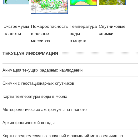
Экстремумы
Пожароопасность
Температура
Cпутниковые
планеты
в лесных
воды
снимки
массивах
в морях
ТЕКУЩАЯ ИНФОРМАЦИЯ
Анимация текущих радарных наблюдений
Cнимки с геостационарных спутников
Карты температуры воды в морях
Метеорологические экстремумы на планете
Архив фактической погоды
Карты среднемесячных значений и аномалий метеовеличин по