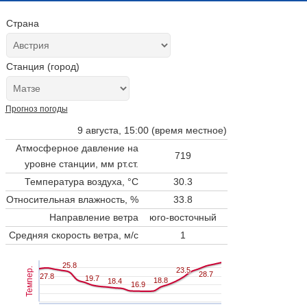
Страна
Станция (город)
Прогноз погоды
9 августа, 15:00 (время местное)
Атмосферное давление на
719
уровне станции,
мм рт.ст.
Температура воздуха, °C
30.3
Относительная влажность, %
33.8
Направление ветра
юго-восточный
Средняя скорость ветра, м/с
1
25.8
25.8
Темпер.
23.5
23.5
28.7
28.7
27.8
27.8
19.7
19.7
18.8
18.8
18.4
18.4
16.9
16.9