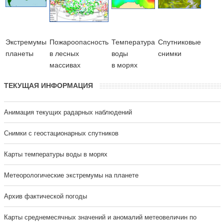
Экстремумы
Пожароопасность
Температура
Cпутниковые
планеты
в лесных
воды
снимки
массивах
в морях
ТЕКУЩАЯ ИНФОРМАЦИЯ
Анимация текущих радарных наблюдений
Cнимки с геостационарных спутников
Карты температуры воды в морях
Метеорологические экстремумы на планете
Архив фактической погоды
Карты среднемесячных значений и аномалий метеовеличин по