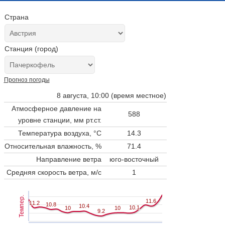
Страна
Станция (город)
Прогноз погоды
8 августа, 10:00 (время местное)
Атмосферное давление на
588
уровне станции,
мм рт.ст.
Температура воздуха, °C
14.3
Относительная влажность, %
71.4
Направление ветра
юго-восточный
Средняя скорость ветра, м/с
1
Темпер.
11.6
11.6
11.2
11.2
10.8
10.8
10.4
10.4
10.1
10.1
10
10
10
10
9.2
9.2