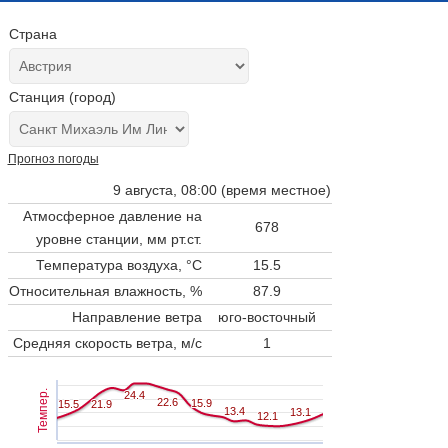
Страна
Станция (город)
Прогноз погоды
9 августа, 08:00 (время местное)
Атмосферное давление на
678
уровне станции,
мм рт.ст.
Температура воздуха, °C
15.5
Относительная влажность, %
87.9
Направление ветра
юго-восточный
Средняя скорость ветра, м/с
1
Темпер.
24.4
24.4
22.6
22.6
15.9
15.9
15.5
15.5
21.9
21.9
13.4
13.4
13.1
13.1
12.1
12.1