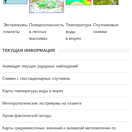
Экстремумы
Пожароопасность
Температура
Cпутниковые
планеты
в лесных
воды
снимки
массивах
в морях
ТЕКУЩАЯ ИНФОРМАЦИЯ
Анимация текущих радарных наблюдений
Cнимки с геостационарных спутников
Карты температуры воды в морях
Метеорологические экстремумы на планете
Архив фактической погоды
Карты среднемесячных значений и аномалий метеовеличин по