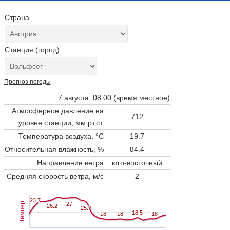
Страна
Станция (город)
Прогноз погоды
7 августа, 08:00 (время местное)
Атмосферное давление на
712
уровне станции,
мм рт.ст.
Температура воздуха, °C
19.7
Относительная влажность, %
84.4
Направление ветра
юго-восточный
Средняя скорость ветра, м/с
2
23.7
23.7
Темпер.
27
27
26.2
26.2
25.3
25.3
18.5
18.5
18
18
18
18
18
18