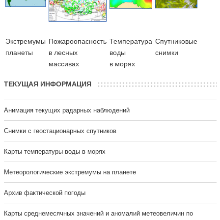
Экстремумы
Пожароопасность
Температура
Cпутниковые
планеты
в лесных
воды
снимки
массивах
в морях
ТЕКУЩАЯ ИНФОРМАЦИЯ
Анимация текущих радарных наблюдений
Cнимки с геостационарных спутников
Карты температуры воды в морях
Метеорологические экстремумы на планете
Архив фактической погоды
Карты среднемесячных значений и аномалий метеовеличин по