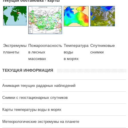
Текущая обстановка - карты
Экстремумы
Пожароопасность
Температура
Cпутниковые
планеты
в лесных
воды
снимки
массивах
в морях
ТЕКУЩАЯ ИНФОРМАЦИЯ
Анимация текущих радарных наблюдений
Cнимки с геостационарных спутников
Карты температуры воды в морях
Метеорологические экстремумы на планете