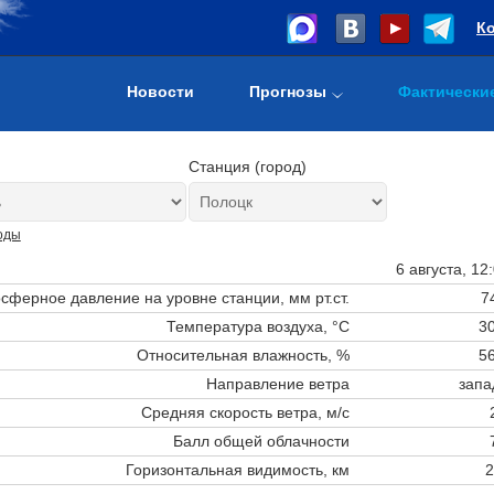
К
Новости
Прогнозы
Фактически
Станция (город)
оды
6 августа, 12
сферное давление на уровне станции,
мм рт.ст.
7
Температура воздуха, °C
30
Относительная влажность, %
56
Направление ветра
запа
Средняя скорость ветра, м/с
Балл общей облачности
Горизонтальная видимость, км
2