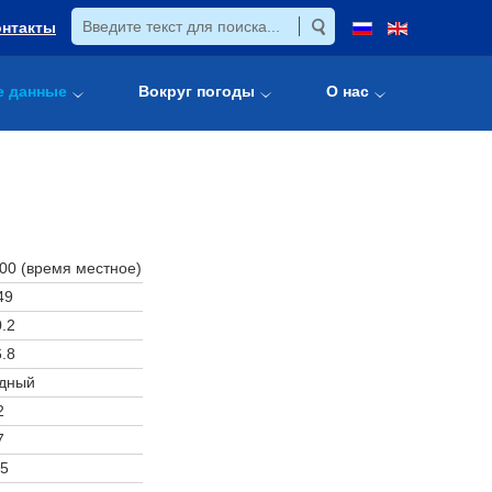
онтакты
е данные
Вокруг погоды
О нас
:00 (время местное)
49
.2
.8
дный
2
7
5