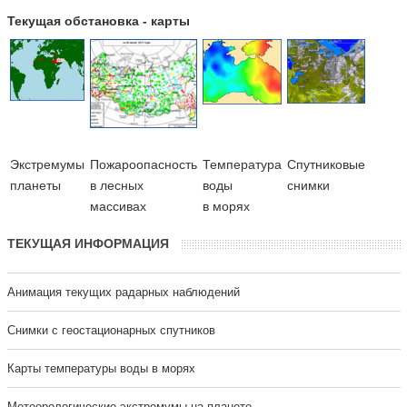
Текущая обстановка - карты
Экстремумы
Пожароопасность
Температура
Cпутниковые
планеты
в лесных
воды
снимки
массивах
в морях
ТЕКУЩАЯ ИНФОРМАЦИЯ
Анимация текущих радарных наблюдений
Cнимки с геостационарных спутников
Карты температуры воды в морях
Метеорологические экстремумы на планете