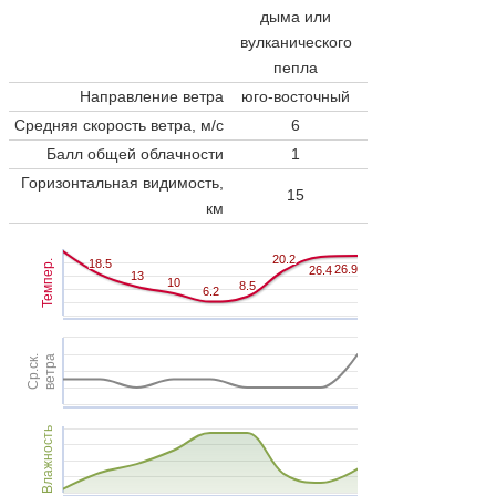
дыма или
вулканического
пепла
Направление ветра
юго-восточный
Средняя скорость ветра, м/с
6
Балл общей облачности
1
Горизонтальная видимость,
15
км
20.2
20.2
18.5
18.5
Темпер.
26.9
26.9
26.4
26.4
13
13
10
10
8.5
8.5
6.2
6.2
Ср.ск.
ветра
Влажность