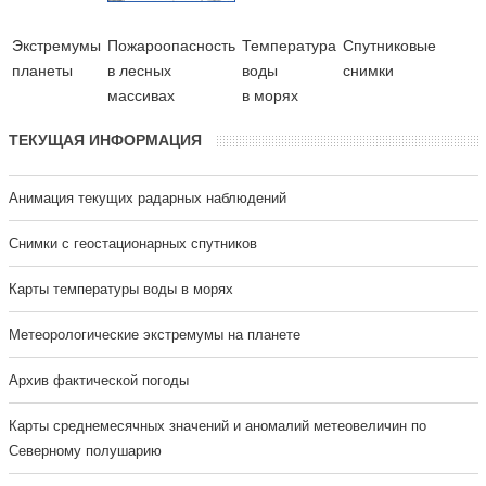
Экстремумы
Пожароопасность
Температура
Cпутниковые
планеты
в лесных
воды
снимки
массивах
в морях
ТЕКУЩАЯ ИНФОРМАЦИЯ
Анимация текущих радарных наблюдений
Cнимки с геостационарных спутников
Карты температуры воды в морях
Метеорологические экстремумы на планете
Архив фактической погоды
Карты среднемесячных значений и аномалий метеовеличин по
Северному полушарию