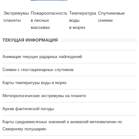
Экстремумы
Пожароопасность
Температура
Cпутниковые
планеты
в лесных
воды
снимки
массивах
в морях
ТЕКУЩАЯ ИНФОРМАЦИЯ
Анимация текущих радарных наблюдений
Cнимки с геостационарных спутников
Карты температуры воды в морях
Метеорологические экстремумы на планете
Архив фактической погоды
Карты среднемесячных значений и аномалий метеовеличин по
Северному полушарию