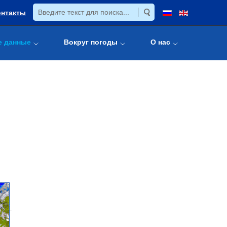
онтакты
е данные
Вокруг погоды
О нас