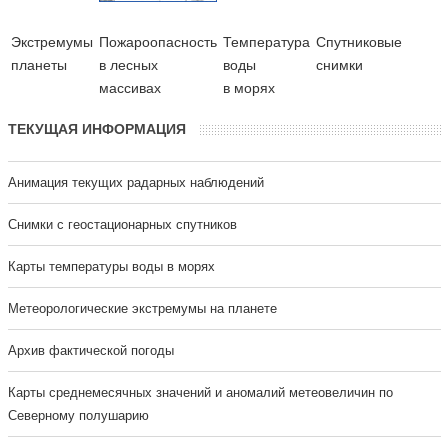
Экстремумы
Пожароопасность
Температура
Cпутниковые
планеты
в лесных
воды
снимки
массивах
в морях
ТЕКУЩАЯ ИНФОРМАЦИЯ
Анимация текущих радарных наблюдений
Cнимки с геостационарных спутников
Карты температуры воды в морях
Метеорологические экстремумы на планете
Архив фактической погоды
Карты среднемесячных значений и аномалий метеовеличин по
Северному полушарию