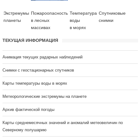
Экстремумы
Пожароопасность
Температура
Cпутниковые
планеты
в лесных
воды
снимки
массивах
в морях
ТЕКУЩАЯ ИНФОРМАЦИЯ
Анимация текущих радарных наблюдений
Cнимки с геостационарных спутников
Карты температуры воды в морях
Метеорологические экстремумы на планете
Архив фактической погоды
Карты среднемесячных значений и аномалий метеовеличин по
Северному полушарию