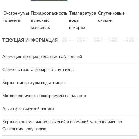
Экстремумы
Пожароопасность
Температура
Cпутниковые
планеты
в лесных
воды
снимки
массивах
в морях
ТЕКУЩАЯ ИНФОРМАЦИЯ
Анимация текущих радарных наблюдений
Cнимки с геостационарных спутников
Карты температуры воды в морях
Метеорологические экстремумы на планете
Архив фактической погоды
Карты среднемесячных значений и аномалий метеовеличин по
Северному полушарию