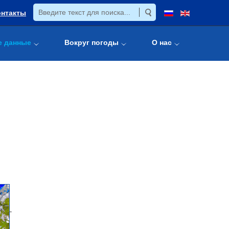
онтакты
е данные
Вокруг погоды
О нас