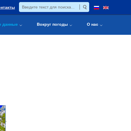
онтакты
е данные
Вокруг погоды
О нас